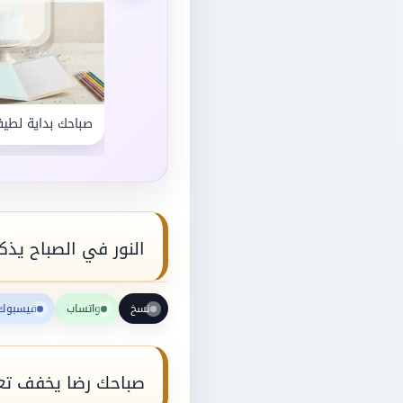
صباحك بداية لطيف
النور في الصباح يذكرن
نسخ
واتساب
فيسبوك
صباحك رضا يخفف تعب